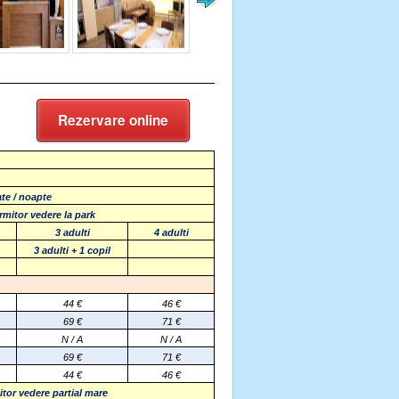
Rezervare online
ate / noapte
rmitor
vedere la park
3 adulti
4 adulti
3 adulti + 1 copil
44 €
46 €
69 €
71 €
N / A
N / A
69
€
71
€
44
€
46
€
itor
vedere partial mare