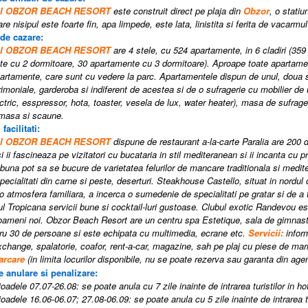
tel OBZOR BEACH RESORT
este construit direct pe plaja din
Obzor
, o statiu
are nisipul este foarte fin, apa limpede, este lata, linistita si ferita de vacarmu
 de cazare:
tel OBZOR BEACH RESORT
are 4 stele, cu 524 apartamente, in 6 cladiri (35
e cu 2 dormitoare, 30 apartamente cu 3 dormitoare). Aproape toate apartame
artamente, care sunt cu vedere la parc. Apartamentele dispun de unul, doua sa
imoniale, garderoba si indiferent de acestea si de o sufragerie cu mobilier de u
ctric, esspressor, hota, toaster, vesela de lux, water heater), masa de sufrage
 masa si scaune.
 facilitati:
tel OBZOR BEACH RESORT
dispune de restaurant a-la-carte Paralia are 200 
 ii fascineaza pe vizitatori cu bucataria in stil mediteranean si ii incanta cu p
una pot sa se bucure de varietatea felurilor de mancare traditionala si mediter
pecialitati din carne si peste, deserturi. Steakhouse Castello, situat in nordul 
r-o atmosfera familiara, a incerca o sumedenie de specialitati pe gratar si de a
l Tropicana servicii bune si cocktail-luri gustoase. Clubul exotic Randevou este
ameni noi. Obzor Beach Resort are un centru spa Estetique, sala de gimnasti
tru 30 de persoane si este echipata cu multimedia, ecrane etc.
Servicii:
infor
xchange, spalatorie, coafor, rent-a-car, magazine, sah pe plaj cu piese de m
arcare
(
in limita locurilor disponibile, nu se poate rezerva sau garanta din age
e anulare si penalizare:
oadele 07.07-26.08: se poate anula cu 7 zile inainte de intrarea turistilor in hot
oadele 16.06-06.07; 27.08-06.09: se poate anula cu 5 zile inainte de intrarea tur