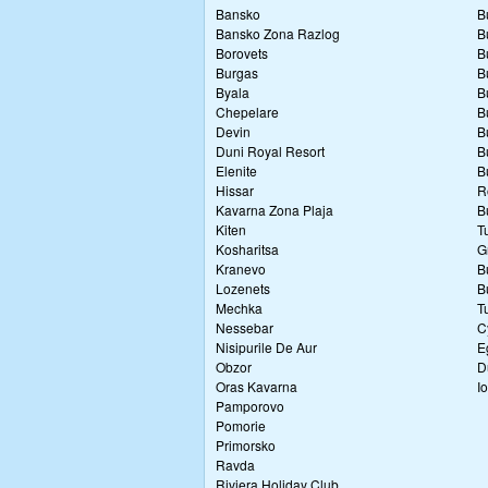
Bansko
B
Bansko Zona Razlog
B
Borovets
B
Burgas
B
Byala
B
Chepelare
B
Devin
B
Duni Royal Resort
B
Elenite
B
Hissar
R
Kavarna Zona Plaja
B
Kiten
T
Kosharitsa
G
Kranevo
B
Lozenets
B
Mechka
T
Nessebar
C
Nisipurile De Aur
E
Obzor
D
Oras Kavarna
I
Pamporovo
Pomorie
Primorsko
Ravda
Riviera Holiday Club