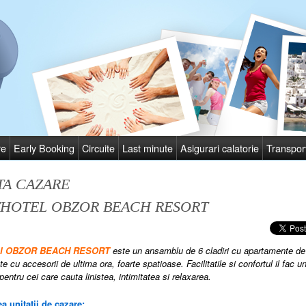
re
Early Booking
Circuite
Last minute
Asigurari calatorie
Transpor
TA CAZARE
THOTEL OBZOR BEACH RESORT
tel OBZOR BEACH RESORT
este un ansamblu de 6 cladiri cu apartamente de 
e cu accesorii de ultima ora, foarte spatioase. Facilitatile si confortul il fac u
pentru cei care cauta linistea, intimitatea si relaxarea.
a unitatii de cazare: