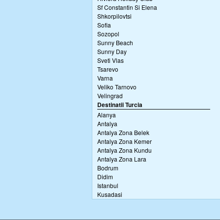
Sf Constantin Si Elena
Shkorpilovtsi
Sofia
Sozopol
Sunny Beach
Sunny Day
Sveti Vlas
Tsarevo
Varna
Veliko Tarnovo
Velingrad
Destinatii Turcia
Alanya
Antalya
Antalya Zona Belek
Antalya Zona Kemer
Antalya Zona Kundu
Antalya Zona Lara
Bodrum
Didim
Istanbul
Kusadasi