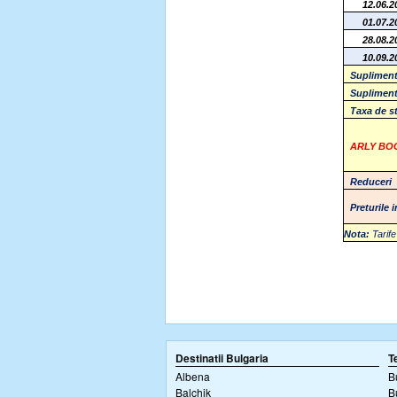
12.06.2
01.07.2
28.08.2
10.09.2
Suplimen
Suplimen
Taxa de s
ARLY BO
Reduceri
Preturile 
Nota:
Tarife
Destinatii Bulgaria
T
Albena
B
Balchik
B