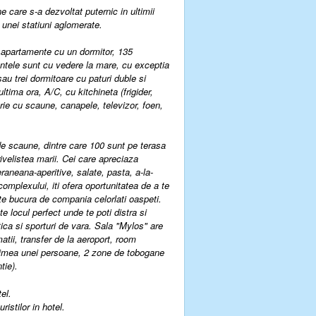
ne care s-a dezvoltat puternic in ultimii
l unei statiuni aglomerate.
9 apartamente cu un dormitor, 135
ntele sunt cu vedere la mare, cu exceptia
u trei dormitoare cu paturi duble si
ltima ora, A/C, cu kitchineta (frigider,
rie cu scaune, canapele, televizor, foen,
de scaune, dintre care 100 sunt pe terasa
rivelistea marii. Cei care apreciaza
aneana-aperitive, salate, pasta, a-la-
complexului, iti ofera oportunitatea de a te
 te bucura de compania celorlati oaspeti.
 locul perfect unde te poti distra si
ca si sporturi de vara. Sala "Mylos" are
matii, transfer de la aeroport, room
arimea unei persoane, 2 zone de tobogane
ntie
).
el.
istilor in hotel.