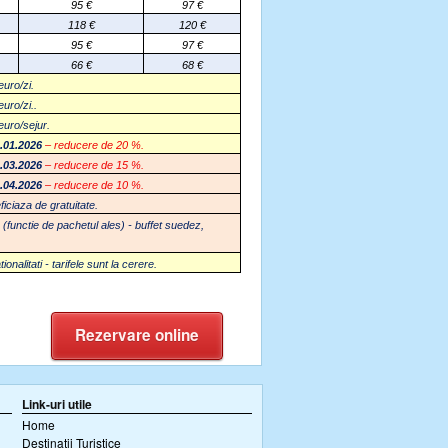
95 €
97 €
118 €
120 €
95
€
97
€
66
€
68
€
euro/zi.
euro/zi..
 euro/sejur.
.01.2026
– reducere de 20 %.
.03.2026
– reducere de 15 %.
.04.2026
– reducere de 10 %.
ficiaza de gratuitate.
(functie de pachetul ales) - buffet suedez,
litati - tarifele sunt la cerere.
Rezervare online
Link-uri utile
Home
Destinatii Turistice