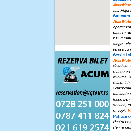
ApartHo
ani. Plaja 
Structura
ApartHo
apartament
catorva ap
paturi matr
aragaz ele
terasa cu
Servicii si
ApartHo
deschisa si
mancarea b
minutes, s
relaxa int
Snack-baru
cunoaste o
locuri pen
service, e
pt copii.
P
Politica d
Pentru peri
Pentru peri