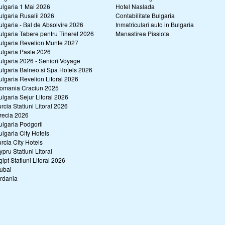
ulgaria 1 Mai 2026
Hotel Naslada
ulgaria Rusalii 2026
Contabilitate Bulgaria
ulgaria - Bal de Absolvire 2026
Inmatriculari auto in Bulgaria
ulgaria Tabere pentru Tineret 2026
Manastirea Pissiota
ulgaria Revelion Munte 2027
ulgaria Paste 2026
ulgaria 2026 - Seniori Voyage
ulgaria Balneo si Spa Hotels 2026
ulgaria Revelion Litoral 2026
omania Craciun 2025
ulgaria Sejur Litoral 2026
urcia Statiuni Litoral 2026
recia 2026
ulgaria Podgorii
ulgaria City Hotels
urcia City Hotels
ypru Statiuni Litoral
gipt Statiuni Litoral 2026
ubai
ordania