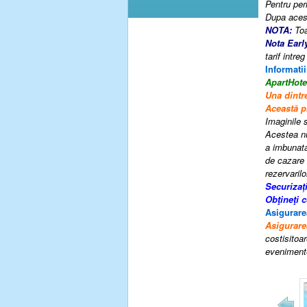
Pentru peri
Dupa acest
NOTA:
Toa
Nota Earl
tarif intr
Informatii
ApartHo
Una dintr
Această pr
Imaginile s
Acestea nu
a imbunatat
de cazare 
rezervarilo
Securizaț
Obţineţi 
Asigurare
Asigurare
costisitoar
evenimente