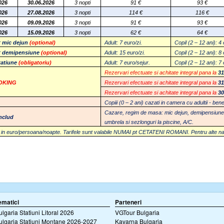
026
30.06.2026
3 nopti
91 €
93 €
026
27.08.2026
3 nopti
114 €
116 €
026
09.09.2026
3 nopti
91
€
93
€
026
15.09.2026
3 nopti
62
€
64
€
t mic dejun
(optional)
Adult: 7 euro/zi.
Copil (2 – 12 ani): 4 
t demipensiune
(optional)
Adult: 15 euro/zi.
Copil (2 – 12 ani): 8 
tatiune
(obligatoriu)
Adult: 7 euro/sejur.
Copil (2 – 12 ani): 7
R
ezervari efectuate si achitate integral pana la
31
OKING
R
ezervari efectuate si achitate integral pana la
31
R
ezervari efectuate si achitate integral pana la
30
Copiii (0 – 2 ani) cazati in camera cu adultii - bene
Cazare
, regim de masa: mic dejun, demipensiune 
includ
umbrela si sezlonguri la piscine, A/C.
 in euro/persoana/noapte. Tarifele sunt valabile NUMAI pt CETATENI ROMANI. Pentru alte nationa
ematici
Parteneri
ulgaria Statiuni Litoral 2026
VGTour Bulgaria
ulgaria Statiuni Montane 2026-2027
Kavarna Bulgaria