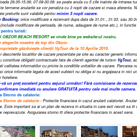
oada 29.05-15.06; 07.09-30.09: se poate anula cu 5 zile inainte de intrarea turis
e termene anularile se vor penaliza cu 3 nopti de cazare si masa aferenta.
te preturile sunt valabile pentru
minim 3 nopti cazare.
y Booking:
orice modificare a rezervarii dupa data de 31.01., 31.03. sau 30.0
eg (include modificare de perioada, de nume, adaugare de nume etc.), in functie 
 pentru turisti:
tel OBZOR BEACH RESORT
se vinde bine pe website-ul nostru.
e alegerile noastre de top din Obzor.
oprietate găzduiește clienții VgTour de la 10 Aprilie 2010.
i descrierile locatiilor de cazare prezentate pe site au caracter generic informati
 constituie obligatii contractuale fata de clientii agentiei de turism
VgTour,
ac
i calitatea informatiilor cu privire la conditiile unitatilor de cazare. Parcarea n
si orice informatie legata de acest subiect nu obliga si nu angajeaza in nici un
r hoteliere.
i-vă un preţ excelent pentru sejurul următor! Fără comisioane de rezerva
confirmare imediată cu anulare GRATUITĂ pentru cele mai multe camera.
a Storno de calatorie:
a Storno de calatorie
- Protectie financiara in cazul anularii calatoriei. Anula
e. Este important sa ai un plan de rezerva in situatia in care esti nevoit sa iti
 neprevazute. Asigurarea storno iti ofera protectie financiara in acest sens.