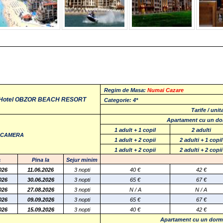
Regim de Masa:
Numai Cazare
tHotel OBZOR BEACH RESORT
Categorie: 4*
Tarife / unit
Apartament cu un do
1 adult + 1 copil
2 adulti
E CAMERA
1 adult + 2 copii
2 adulti + 1 copil
1 adult + 2 copii
2 adulti + 2 copii
a
Pina la
Sejur minim
026
11.06.2026
3 nopti
40 €
42 €
026
30.06.2026
3 nopti
65 €
67 €
026
27.08.2026
3 nopti
N / A
N / A
026
09.09.2026
3 nopti
65
€
67
€
026
15.09.2026
3 nopti
40
€
42
€
Apartament cu un dorm