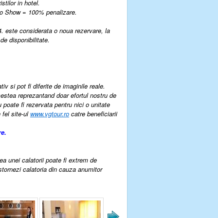
tilor in hotel.
 No Show = 100% penalizare.
4. este considerata o noua rezervare, la
de disponibilitate.
v si pot fi diferite de imaginile reale.
estea reprezantand doar efortul nostru de
u poate fi rezervata pentru nici o unitate
 fel site-ul
www.vgtour.ro
catre beneficiarii
re.
rea unei calatorii poate fi extrem de
 stornezi calatoria din cauza anumitor