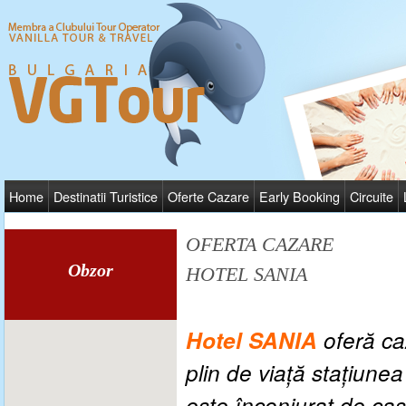
Home
Destinatii Turistice
Oferte Cazare
Early Booking
Circuite
OFERTA CAZARE
Obzor
HOTEL SANIA
Hotel SANIA
oferă ca
plin de viaţă staţiunea
este înconjurat de case