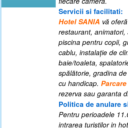
fiecare cameră.
Servicii si facilitati:
Hotel SANIA
vă oferă
restaurant
,
animatori
,
piscina pentru copii
,
g
cablu
,
instalaţie de cl
baie/toaleta
,
spalatori
spălătorie
,
gradina de
cu handicap.
P
arcare
rezerva sau garanta d
Politica de anulare s
P
entru perioadele 11.
intrarea turistilor in hot