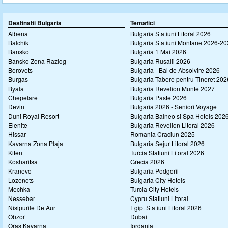
Destinatii Bulgaria
Tematici
Albena
Bulgaria Statiuni Litoral 2026
Balchik
Bulgaria Statiuni Montane 2026-2
Bansko
Bulgaria 1 Mai 2026
Bansko Zona Razlog
Bulgaria Rusalii 2026
Borovets
Bulgaria - Bal de Absolvire 2026
Burgas
Bulgaria Tabere pentru Tineret 202
Byala
Bulgaria Revelion Munte 2027
Chepelare
Bulgaria Paste 2026
Devin
Bulgaria 2026 - Seniori Voyage
Duni Royal Resort
Bulgaria Balneo si Spa Hotels 202
Elenite
Bulgaria Revelion Litoral 2026
Hissar
Romania Craciun 2025
Kavarna Zona Plaja
Bulgaria Sejur Litoral 2026
Kiten
Turcia Statiuni Litoral 2026
Kosharitsa
Grecia 2026
Kranevo
Bulgaria Podgorii
Lozenets
Bulgaria City Hotels
Mechka
Turcia City Hotels
Nessebar
Cypru Statiuni Litoral
Nisipurile De Aur
Egipt Statiuni Litoral 2026
Obzor
Dubai
Oras Kavarna
Iordania