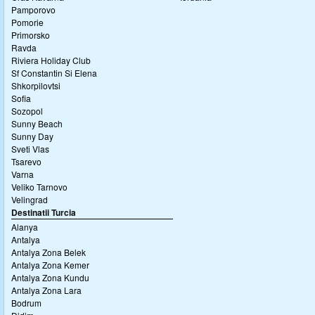
Pamporovo
Pomorie
Primorsko
Ravda
Riviera Holiday Club
Sf Constantin Si Elena
Shkorpilovtsi
Sofia
Sozopol
Sunny Beach
Sunny Day
Sveti Vlas
Tsarevo
Varna
Veliko Tarnovo
Velingrad
Destinatii Turcia
Alanya
Antalya
Antalya Zona Belek
Antalya Zona Kemer
Antalya Zona Kundu
Antalya Zona Lara
Bodrum