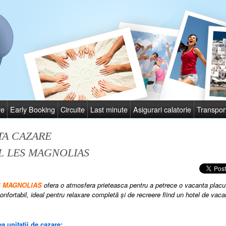
re
Early Booking
Circuite
Last minute
Asigurari calatorie
Transpor
TA CAZARE
L LES MAGNOLIAS
ES MAGNOLIAS
ofera o atmosfera prieteasca pentru a petrece o vacanta placu
onfortabil
,
ideal pentru relaxare
completă
şi de
recreere fiind un
hotel de vaca
a unitatii de cazare: