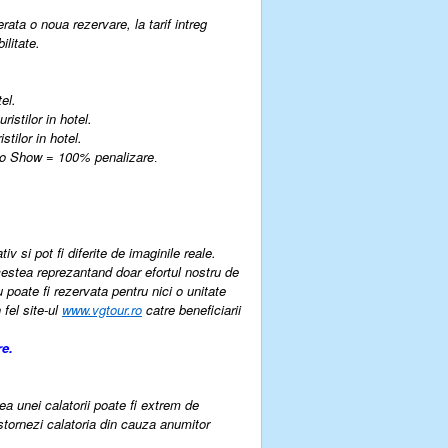
ata o noua rezervare, la tarif intreg
litate.
el.
istilor in hotel.
tilor in hotel.
 No Show = 100% penalizare
.
v si pot fi diferite de imaginile reale.
estea reprezantand doar efortul nostru de
u poate fi rezervata pentru nici o unitate
 fel site-ul
www.vgtour.ro
catre beneficiarii
re.
rea unei calatorii poate fi extrem de
 stornezi calatoria din cauza anumitor