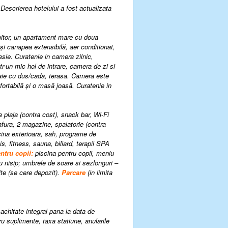
 Descrierea hotelului a fost actualizata
mitor, un apartament mare cu doua
 și canapea extensibilă, aer conditionat,
esie. Curatenie in camera zilnic,
r-un mic hol de intrare, camera de zi si
, baie cu dus/cada, terasa. Camera este
fortabilă și o masă joasă. Curatenie in
pe plaja (contra cost), snack bar, Wi-Fi
oafura, 2 magazine, spalatorie (contra
cina exterioara, sah, programe de
is, fitness, sauna, biliard, terapii SPA
entru copii:
piscina pentru copii, meniu
u nisip; umbrele de soare si sezlonguri –
ite (se cere depozit).
P
arcare
(
in limita
achitate integral pana la data de
u suplimente, taxa statiune, anularile