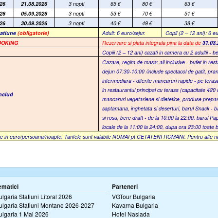
026
21.08.2026
3 nopti
65
€
80
€
63
€
026
05.09.2026
3 nopti
53
€
70
€
51
€
026
30.09.2026
3 nopti
40
€
49
€
38
€
tatiune
(obligatorie)
Adult: 6 euro/sejur.
Copil (2 – 12 ani): 6 eu
OOKING
Rezervare si plata integrala pina la data de
31.03
Copiii (2 – 12 ani) cazati in camera cu 2 adultii - b
Cazare, regim de masa: all inclusive
- bufet in res
dejun 07:30-10:00 /include spectacol de gatit, pr
intermediara - diferite mancaruri rapide - pe teras
in restaurantul principal cu terasa (capacitate 420 d
includ
mancaruri vegetariene si dietetice, produse prepar
saptamana, inghetata si deserturi, barul Snack - bau
si rosu, bere draft - de la 10:00 la 22:00, barul Pap
locale de la 11:00 la 24:00, dupa ora 23:00 toate 
e in euro/persoana/noapte. Tarifele sunt valabile NUMAI pt CETATENI ROMANI. Pentru alte nation
ematici
Parteneri
ulgaria Statiuni Litoral 2026
VGTour Bulgaria
ulgaria Statiuni Montane 2026-2027
Kavarna Bulgaria
ulgaria 1 Mai 2026
Hotel Naslada