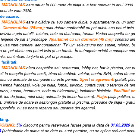
ES MAGNOLIAS
este situat la 200 metri de plaja si a fost renovat in anul 2009.
onul de vara 2020.
 de cazare:
ES MAGNOLIAS
este o clădire cu 186 camere duble, 3 apartamente cu un dor
e.
Camera dubla (24.mp):
sunt dotate confortabil cu pat dublu sau paturi twin
eleviziune prin satelit, telefon, baie cu dus/cada, terasa. Podea acoperita cu gr
lenjerie de pat si prosoape.
Apartamet cu un dormitor (48 mp):
constau dint
r, usa intre camere, aer conditionat, TV 32'', televiziune prin satelit, telefon
u un pat dublu sau paturi twin și un fotoliu. În sufragerie există o canapea con
nic, schimbare lenjerie de pat si prosoape.
 facilitati:
 MAGNOLIAS
ofera oaspetilor sai: restaurant, lobby bar, bar la piscina, bar 
 seif la receptie (contra cost), birou de schimb valutar, centru SPA, salon de c
cesul cu animale de companie nu este permis.
Sport si agrement:
gratuit: pis
n limba franceza), volei pe plaja, fotbal, aerobic, contra cost: 3 terenuri de ten
cuzzi, sauna, hammam, cada cu hidromasaj), inchiriere biciclete.
Facilitati p
i, loc de joaca, mini club, animatie (in limba franceza).
Plaja:
plaja publica, c
t, umbrele de soare si sezlonguri gratuite la piscina, prosoape de plaja - gratu
disponibile, nu se poate rezerva sau garanta din agentie
).
king:
OOKING:
5%
discount pentru rezervarile facute pana la data de
31.03.2026
si 
6
(schimbarile de nume si de date nu sunt permise, nu se aplica reduceri pentr