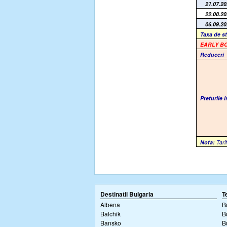
21.07.2
22.08.2
06.09.2
Taxa de s
EARLY B
Reduceri
Preturile 
Nota:
Tarif
Destinatii Bulgaria
T
Albena
B
Balchik
B
Bansko
B