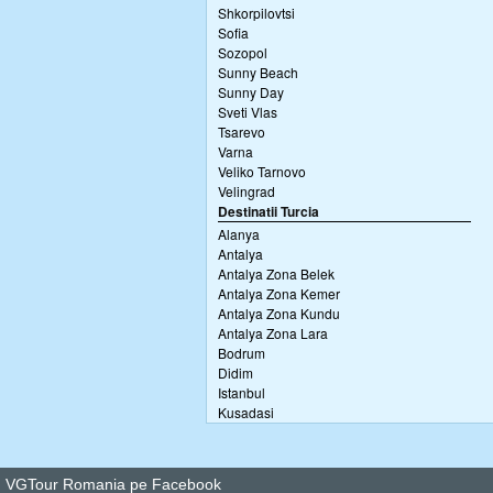
Shkorpilovtsi
Sofia
Sozopol
Sunny Beach
Sunny Day
Sveti Vlas
Tsarevo
Varna
Veliko Tarnovo
Velingrad
Destinatii Turcia
Alanya
Antalya
Antalya Zona Belek
Antalya Zona Kemer
Antalya Zona Kundu
Antalya Zona Lara
Bodrum
Didim
Istanbul
Kusadasi
VGTour Romania pe Facebook