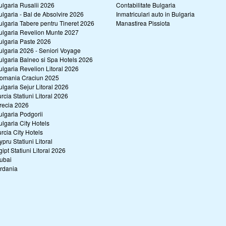
ulgaria Rusalii 2026
Contabilitate Bulgaria
ulgaria - Bal de Absolvire 2026
Inmatriculari auto in Bulgaria
ulgaria Tabere pentru Tineret 2026
Manastirea Pissiota
ulgaria Revelion Munte 2027
ulgaria Paste 2026
ulgaria 2026 - Seniori Voyage
ulgaria Balneo si Spa Hotels 2026
ulgaria Revelion Litoral 2026
omania Craciun 2025
ulgaria Sejur Litoral 2026
urcia Statiuni Litoral 2026
recia 2026
ulgaria Podgorii
ulgaria City Hotels
urcia City Hotels
ypru Statiuni Litoral
gipt Statiuni Litoral 2026
ubai
ordania