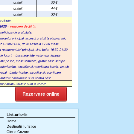
gratuit
55
€
gratuit
44
€
gratuit
33
€
ro/sejur.
.2026
– reducere de 20 %.
eneficiaza de gratuitate.
taurantul principal, accesul gratuit la piscina, mic
anz 12:30-14:30, de la 15:00 la 17:30 masa
a restaurantului principal, cina bufet 19:30-21:30
e locuri) - bucatarie internationala, inclusiv
ate pe loc, mese tematice, gratar sase seri pe
turi calde, alcoolice si racoritoare locale, vin alb
agal - bauturi calde, alcoolice si racoritoare
bauturile consumate sunt contra cost.
alitati - tarifele sunt la cerere.
Rezervare online
Link-uri utile
Home
Destinatii Turistice
Oferte Cazare