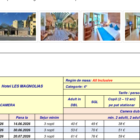
Regim de masa:
All Inclusive
Hotel LES MAGNOLIAS
Categorie: 4*
Tarife / pers
Adult in
Copil (2 – 12 ani)
SGL
E CAMERA
DBL
pe pat stationar
Camera dub
Pana la
Sejur minim
min. 2 adulti, 2 adult
026
14.06.2026
3 nopti
40
€
49
€
38
€
026
30.06.2026
3 nopti
53
€
70
€
51
€
026
20.07.2026
3 nopti
61
€
76
€
59
€