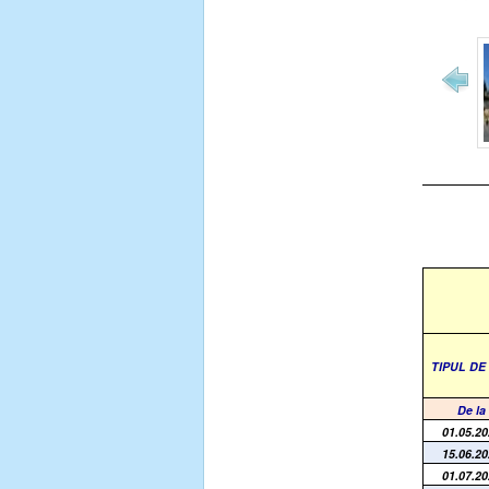
TIPUL D
De la
01.05.2
15.06.2
01.07.2