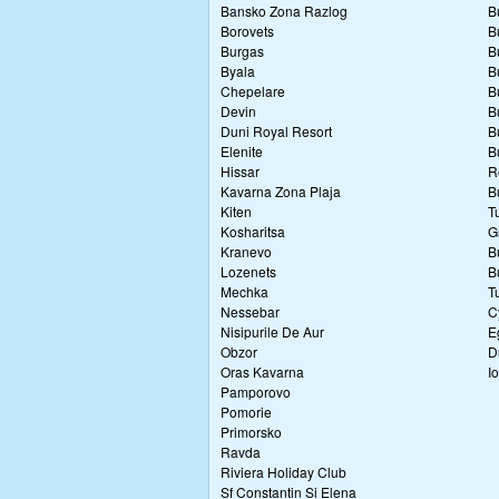
Bansko Zona Razlog
B
Borovets
B
Burgas
B
Byala
B
Chepelare
B
Devin
B
Duni Royal Resort
B
Elenite
B
Hissar
R
Kavarna Zona Plaja
B
Kiten
T
Kosharitsa
G
Kranevo
B
Lozenets
B
Mechka
T
Nessebar
C
Nisipurile De Aur
E
Obzor
D
Oras Kavarna
I
Pamporovo
Pomorie
Primorsko
Ravda
Riviera Holiday Club
Sf Constantin Si Elena