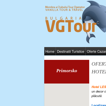
Home
Destinatii Turistice
Oferte Caza
OFER
Primorsko
HOTE
Hotel L
un decor c
plăcută
.
Localizare