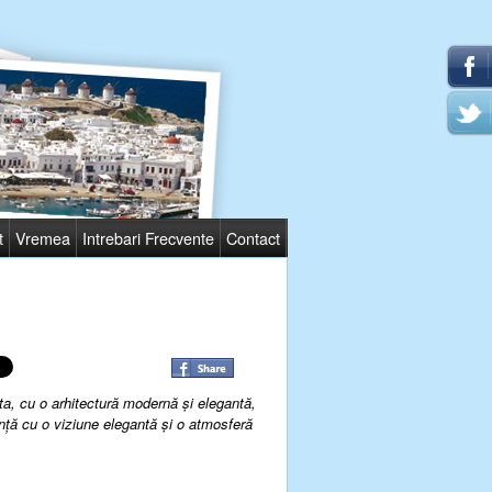
t
Vremea
Intrebari Frecvente
Contact
ta, c
u o arhitectură modernă
şi
elegantă
,
nță cu o viziune elegantă și o atmosferă