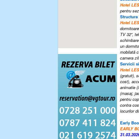
Hotel L
pentru sez
Structura
Hotel L
dormitoar
TV 32'', t
schimbare 
un dormito
mobilată c
camera zil
Servicii si
Hotel
LES
(gratuit),
cost), ac
animatie (i
(masaj, ja
pentru copi
contra cos
locurilor 
Early Boo
EARLY B
31.03.202