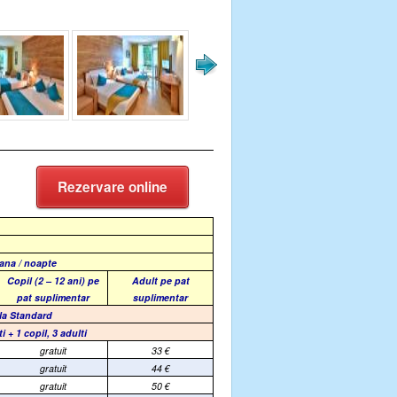
Rezervare online
oana / noapte
Copil (2 – 12 ani) pe
Adult pe pat
pat suplimentar
suplimentar
la Standard
i + 1 copil, 3 adulti
gratuit
33
€
gratuit
44
€
gratuit
50
€