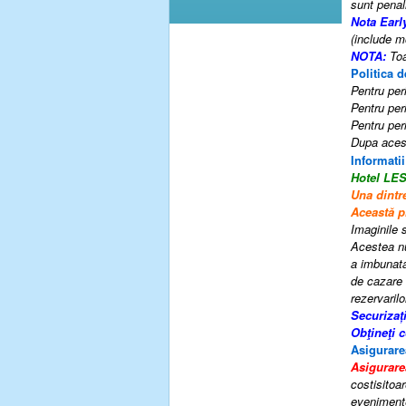
sunt penal
Nota Earl
(include m
NOTA:
Toa
Politica d
Pentru peri
Pentru peri
Pentru peri
Dupa acest
Informatii
Hotel LE
Una dintr
Această pr
Imaginile s
Acestea nu
a imbunatat
de cazare 
rezervarilo
Securizaț
Obţineţi 
Asigurare
Asigurare
costisitoar
evenimente