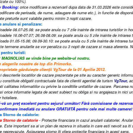
izate cu 100%).
y Booking:
orice modificare a rezervarii dupa data de 31.03.2026 este consider
odificare de perioada, de nume, adaugare de nume etc.), in functie de disponibi
te preturile sunt valabile pentru minim 3 nopti cazare.
e anulare si penalizare:
oadele 08.07-25.08: se poate anula cu 7 zile inainte de intrarea turistilor in hot
oadele 16.06-07.07; 26.08-08.09: se poate anula cu 5 zile inainte de intrarea tur
oada 01.05-15.06; 09.09-30.10: se poate anula cu 5 zile inainte de intrarea turis
e termene anularile se vor penaliza cu 3 nopti de cazare si masa aferenta.
 pentru turisti:
S MAGNOLIAS
se vinde bine pe website-ul nostru.
e alegerile noastre de top din Primorko.
oprietate găzduiește clienții VgTour de la 01 Aprilie 2012.
i descrierile locatiilor de cazare prezentate pe site au caracter generic informati
 constituie obligatii contractuale fata de clientii agentiei de turism
VgTour,
ac
i calitatea informatiilor cu privire la conditiile unitatilor de cazare. Parcarea n
si orice informatie legata de acest subiect nu obliga si nu angajeaza in nici un
r hoteliere.
i-vă un preţ excelent pentru sejurul următor! Fără comisioane de rezerva
confirmare imediată cu anulare GRATUITĂ pentru cele mai multe camere!
a Storno de calatorie:
a Storno de calatorie
- Protectie financiara in cazul anularii calatoriei. Anula
e. Este important sa ai un plan de rezerva in situatia in care esti nevoit sa iti
 neprevazute. Asigurarea storno iti ofera protectie financiara in acest sens.