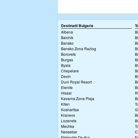
Destinatii Bulgaria
T
Albena
B
Balchik
B
Bansko
B
Bansko Zona Razlog
B
Borovets
B
Burgas
B
Byala
B
Chepelare
B
Devin
B
Duni Royal Resort
B
Elenite
B
Hissar
R
Kavarna Zona Plaja
B
Kiten
T
Kosharitsa
G
Kranevo
B
Lozenets
B
Mechka
T
Nessebar
C
Nisipurile De Aur
E