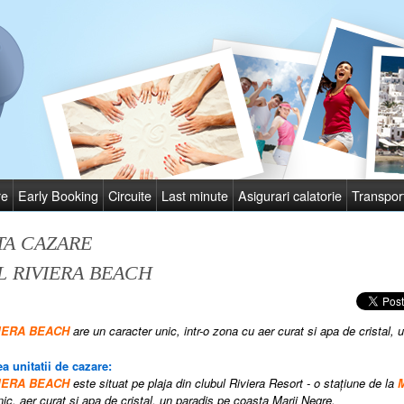
re
Early Booking
Circuite
Last minute
Asigurari calatorie
Transpor
TA CAZARE
 RIVIERA BEACH
VIERA BEACH
are
un caracter unic, intr-o zona cu aer curat si apa de cristal,
a unitatii de cazare:
VIERA BEACH
este situat pe plaja din clubul Riviera Resort - o staţiune de la
M
nic, aer curat si apa de cristal, un paradis pe coasta Marii Negre.