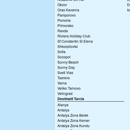
Obzor
D
Oras Kavarna
I
Pamporovo
Pomorie
Primorsko
Ravda
Riviera Holiday Club
Sf Constantin Si Elena
Shkorpilovtsi
Sofia
Sozopol
Sunny Beach
Sunny Day
Sveti Vlas
Tsarevo
Varna
Veliko Tarnovo
Velingrad
Destinatii Turcia
Alanya
Antalya
Antalya Zona Belek
Antalya Zona Kemer
Antalya Zona Kundu