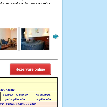
 stornezi calatoria din cauza anumitor
Rezervare online
ana / noapte
Copil (2 – 12 ani) pe
Adult pe pat
pat suplimentar
suplimentar
min. 2 pers., 2 adulti + 1 copil