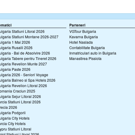
ematici
Parteneri
ulgaria Statiuni Litoral 2026
VGTour Bulgaria
ulgaria Statiuni Montane 2026-2027
Kavarna Bulgaria
ulgaria 1 Mai 2026
Hotel Naslada
ulgaria Rusalii 2026
Contabilitate Bulgaria
ulgaria - Bal de Absolvire 2026
Inmatriculari auto in Bulgaria
ulgaria Tabere pentru Tineret 2026
Manastirea Pissiota
ulgaria Revelion Munte 2027
ulgaria Paste 2026
ulgaria 2026 - Seniori Voyage
ulgaria Balneo si Spa Hotels 2026
ulgaria Revelion Litoral 2026
omania Craciun 2025
ulgaria Sejur Litoral 2026
urcia Statiuni Litoral 2026
recia 2026
ulgaria Podgorii
ulgaria City Hotels
urcia City Hotels
ypru Statiuni Litoral
gipt Statiuni Litoral 2026