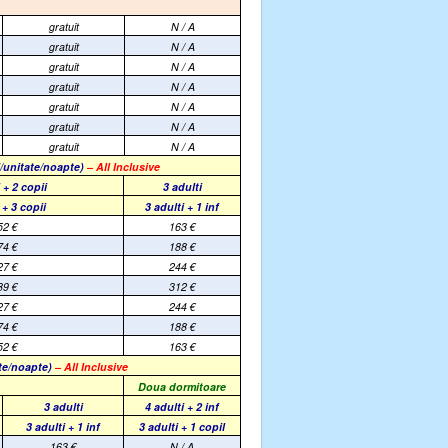
gratuit
N / A
gratuit
N / A
gratuit
N / A
gratuit
N / A
gratuit
N / A
gratuit
N / A
gratuit
N / A
f/unitate/noapte)
– All Inclusive
 + 2 copii
3 adulti
 + 3 copii
3 adulti + 1 inf
52
€
163
€
74
€
188
€
27
€
244
€
89
€
312
€
27
€
244
€
74
€
188
€
52
€
163
€
ate/noapte)
– All Inclusive
Doua dormitoare
3 adulti
4 adulti + 2 inf
3 adulti + 1 inf
3 adulti + 1 copil
163
€
N / A