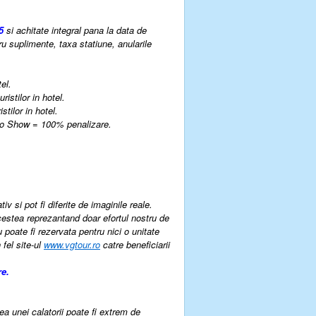
5
si achitate integral pana la data de
u suplimente, taxa statiune, anularile
el.
istilor in hotel.
tilor in hotel.
 No Show = 100% penalizare.
v si pot fi diferite de imaginile reale.
cestea reprezantand doar efortul nostru de
u poate fi rezervata pentru nici o unitate
 fel site-ul
www.vgtour.ro
catre beneficiarii
re.
rea unei calatorii poate fi extrem de