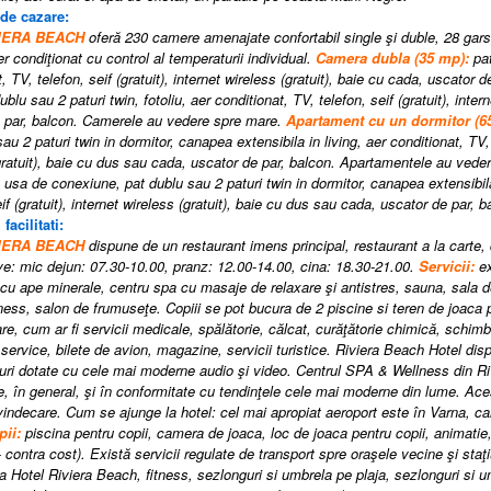
 de cazare:
VIERA BEACH
oferă 230 camere amenajate confortabil single şi duble, 28 gars
r condiţionat cu control al temperaturii individual.
Camera dubla (35 mp):
pat
, TV, telefon, seif (gratuit), internet wireless (gratuit), baie cu cada, uscator 
ublu sau 2 paturi twin, fotoliu, aer conditionat, TV, telefon, seif (gratuit), inter
 par, balcon. Camerele au vedere spre mare.
Apartament cu un dormitor (6
au 2 paturi twin in dormitor, canapea extensibila in living, aer conditionat, TV, t
gratuit), baie cu dus sau cada, uscator de par, balcon. Apartamentele au ved
usa de conexiune, pat dublu sau 2 paturi twin in dormitor, canapea extensibila 
eif (gratuit), internet wireless (gratuit), baie cu dus sau cada, uscator de par
 facilitati:
VIERA BEACH
dispune de un restaurant imens principal, restaurant a la carte, 
ive: mic dejun: 07.30-10.00, pranz: 12.00-14.00, cina: 18.30-21.00.
Servicii:
ex
 cu ape minerale, centru spa cu masaje de relaxare şi antistres, sauna, sala de
tness, salon de frumuseţe. Copiii se pot bucura de 2 piscine si teren de joaca p
re, cum ar fi servicii medicale, spălătorie, călcat, curăţătorie chimică, schimb 
 service, bilete de avion, magazine, servicii turistice. Riviera Beach Hotel disp
uri dotate cu cele mai moderne audio şi video. Centrul SPA & Wellness din R
e, în general, şi în conformitate cu tendinţele cele mai moderne din lume. A
indecare. Cum se ajunge la hotel: cel mai apropiat aeroport este în Varna, care
pii:
piscina pentru copii, camera de joaca, loc de joaca pentru copii, animatie, 
- contra cost).
Există servicii regulate de transport spre oraşele vecine şi staţ
 la Hotel Riviera Beach, fitness, sezlonguri si umbrela pe plaja, sezlonguri si 