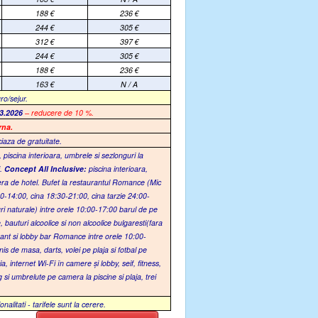
188
€
236
€
244
€
305
€
312
€
397
€
244
€
305
€
188
€
236
€
163
€
N / A
ro/sejur.
3.2026
– reducere de 10 %.
rna.
ciaza de gratuitate.
z,
piscina interioara, umbrele si sezlonguri la
f
.
C
oncept
A
ll Inclusive:
p
iscina interioara
,
era de hotel
.
Bufet la restaurantul Romance (Mic
-14:00, cina 18:30-21:00, cina tarzie 24:00-
uri naturale) intre orele 10:00-17:00 barul de pe
e,
b
auturi alcoolice si non alcoolice bulgaresti(fara
aurant si lobby bar Romance intre orele 10:00-
nis de masa, darts
, v
olei pe plaja si fotbal pe
a, internet Wi-Fi în camere și lobby, seif, fitness,
g si umbrelute pe camera la piscine si plaja, trei
itati - tarifele sunt la cerere.