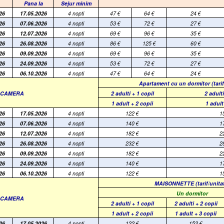
Pana la
Sejur minim
26
17.05.2026
4 nopti
47
€
64
€
24
€
26
07.06.2026
4 nopti
53
€
72
€
27
€
26
12.07.2026
4 nopti
69
€
96
€
35
€
26
26.08.2026
4 nopti
86
€
125
€
60
€
26
09.09.2026
4 nopti
69
€
96
€
35
€
26
24.09.2026
4 nopti
53
€
72
€
27
€
26
06.10.2026
4 nopti
47
€
64
€
24
€
Apartament cu un dormitor (tari
E CAMERA
2 adulti + 1 copil
2 adulti
1 adult + 2 copii
1 adult
26
17.05.2026
4 nopti
122
€
1
26
07.06.2026
4 nopti
140
€
1
26
12.07.2026
4 nopti
182
€
2
26
26.08.2026
4 nopti
232
€
2
26
09.09.2026
4 nopti
182
€
2
26
24.09.2026
4 nopti
140
€
1
26
06.10.2026
4 nopti
122
€
1
MAISONNETTE
(tarif/unit
Un dormitor
E CAMERA
2 adulti + 1 copil
2 adulti + 2 copii
1 adult + 2 copii
1 adult + 3 copii
26
17.05.2026
4 nopti
122
€
152
€