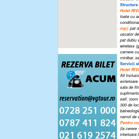
Structura
Hotel RI
toate cu ae
conditionat
mp):
pat d
uscator de
pat dublu s
wireless (
camere cu 
minibar, s
Servicii si
Hotel RI
All Inclus
exterioare
sala de fi
suplimenta
seif, room
300 de loc
balneologi
namol de v
Pentru co
(la cerere 
interioara