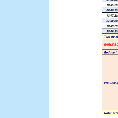
18.05.20
08.06.20
13.07.20
27.08.20
10.09.20
25.09.20
Taxa de s
EARLY B
Reduceri
Preturile 
Nota:
Tarif