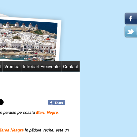
t
Vremea
Intrebari Frecvente
Contact
 un paradis pe coasta
Marii Negre
.
area Neagra
în pădure veche. este un