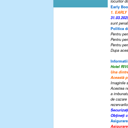
locurilor 
Early Boo
1. EARLY
31.03.202
sunt penal
Politica d
Pentru peri
Pentru peri
Pentru peri
Dupa acest
Informatii
Hotel RI
Una dintre
Această pr
Imaginile s
Acestea nu
a imbunatat
de cazare 
rezervarilo
Securizaț
Obţineţi 
Asigurare
Asigurare