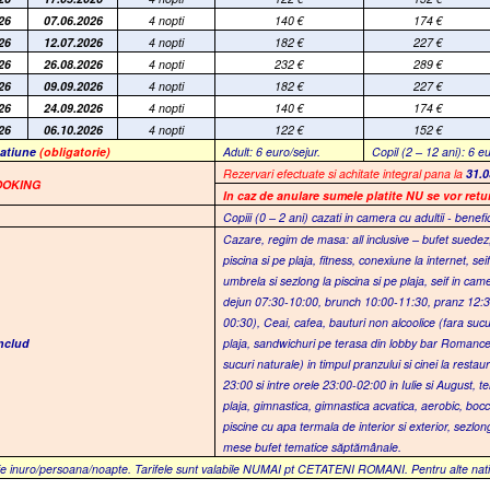
26
07.06.2026
4 nopti
140
€
174
€
26
12.07.2026
4 nopti
182
€
227
€
26
26.08.2026
4 nopti
232
€
289
€
26
09.09.2026
4 nopti
182
€
227
€
26
24.09.2026
4 nopti
140
€
174
€
26
06.10.2026
4 nopti
122
€
152
€
tatiune
(obligatorie)
Adult: 6 euro/sejur.
Copil (2 – 12 ani): 6 eu
R
ezervari efectuate si achitate integral pana la
31.0
OOKING
In caz de anulare sumele platite NU se vor retu
Copiii (0 – 2 ani) cazati in camera cu adultii - benefi
Cazare, regim de masa: all inclusive – bufet suede
piscina si pe plaja, fitness, conexiune la internet, sei
u
mbrela si sezlong la piscina si pe plaja
, s
eif in cam
dejun 07:30-10:00, brunch 10:00-11:30, pranz 12:30
00:30)
,
Ceai, cafea, bauturi non alcoolice (fara suc
includ
plaja
, s
andwichuri pe terasa din lobby bar Romanc
sucuri naturale) in timpul pranzului si cinei la rest
23:00 si intre orele 23:00-02:00 in Iulie si August
, t
e
plaja, gimnastica, gimnastica acvatica, aerobic, bocci
piscine cu apa termala de interior si exterior, sezlon
mese bufet tematice săptămânale.
e inuro/persoana/noapte. Tarifele sunt valabile NUMAI pt CETATENI ROMANI. Pentru alte national