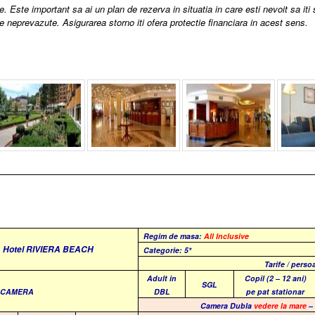
e. Este important sa ai un plan de rezerva in situatia in care esti nevoit sa iti
 neprevazute. Asigurarea storno iti ofera protectie financiara in acest sens.
Regim de masa:
All Inclusive
Hotel RIVIERA BEACH
Categorie: 5*
Tarife / perso
Adult in
Copil (2 – 12 ani)
SGL
E CAMERA
DBL
pe pat stationar
Camera Dubla
vedere la mare
–