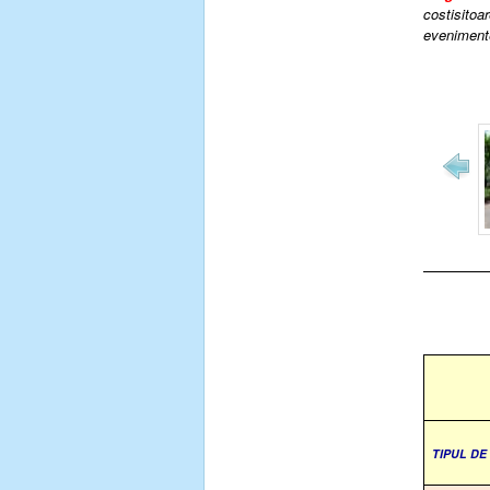
costisitoar
evenimente
TIPUL D