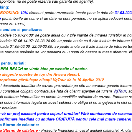
disponibile, nu se poate rezerva sau garanta din agentie
).
king:
 BOOKING:
10%
discount pentru rezervarile facute pana la data de
31.03.202
5
(schimbarile de nume si de date nu sunt permise, nu se aplica reduceri pentr
izate cu 100%).
e anulare si penalizare:
oadele 15.07-27.08: se poate anula cu 7 zile inainte de intrarea turistilor in hot
oadele 07.06-14.07; 28.08-24.09: se poate anula cu 5 zile inainte de intrarea tur
oada 01.05-06.06; 22.09-30.09: se poate anula cu 5 zile inainte de intrarea turis
e termene anularile se vor penaliza cu 3 nopti de cazare si masa aferenta.
 pentru turisti:
VIERA BEACH
se vinde bine pe website-ul nostru.
 alegerile noastre de top din Riviera Resort.
oprietate găzduiește clienții VgTour de la 10 Aprilie 2012.
i descrierile locatiilor de cazare prezentate pe site au caracter generic informati
 constituie obligatii contractuale fata de clientii agentiei de turism
VgTour
, a
i calitatea informatiilor cu privire la conditiile unitatilor de cazare. Parcarea n
si orice informatie legata de acest subiect nu obliga si nu angajeaza in nici un
r hoteliere.
i-vă un preţ excelent pentru sejurul următor!
Fără comisioane de rezerva
confirmare imediată cu anulare GRATUITĂ pentru cele mai multe camere!
a Storno de calatorie:
a Storno de calatorie
- Protectie financiara in cazul anularii calatoriei. Anula