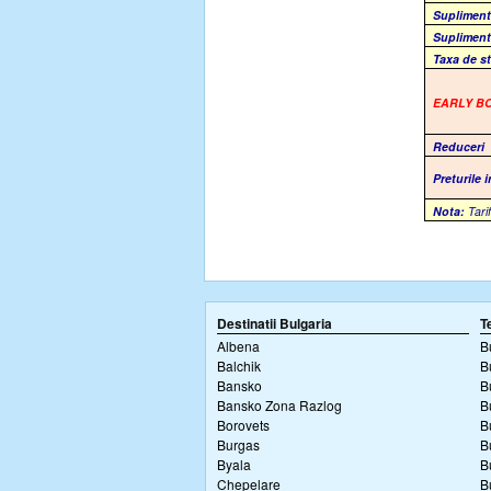
Suplimen
Suplimen
Taxa de s
EARLY B
Reduceri
Preturile 
Nota:
Tarif
Destinatii Bulgaria
T
Albena
B
Balchik
B
Bansko
B
Bansko Zona Razlog
B
Borovets
B
Burgas
B
Byala
B
Chepelare
B