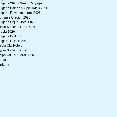
ulgaria 2026 - Seniori Voyage
ulgaria Balneo si Spa Hotels 2026
ulgaria Revelion Litoral 2026
omania Craciun 2025
ulgaria Sejur Litoral 2026
urcia Statiuni Litoral 2026
recia 2026
ulgaria Podgorii
ulgaria City Hotels
urcia City Hotels
ypru Statiuni Litoral
gipt Statiuni Litoral 2026
ubai
ordania