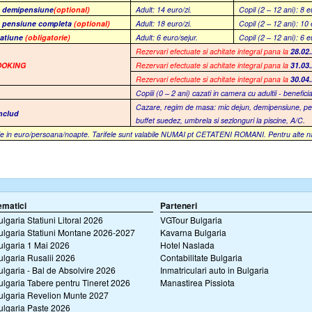
t demipensiune
(optional)
Adult: 14 euro/zi.
Copil (2 – 12 ani): 8 e
t pensiune completa
(optional)
Adult: 18 euro/zi.
Copil (2 – 12 ani): 10 
tatiune
(obligatorie)
Adult: 6 euro/sejur.
Copil (2 – 12 ani): 6 e
R
ezervari efectuate si achitate integral pana la
28.02
OOKING
R
ezervari efectuate si achitate integral pana la
31.03
R
ezervari efectuate si achitate integral pana la
30.04
Copiii (0 – 2 ani) cazati in camera cu adultii - benefici
Cazare
, regim de masa: mic dejun, demipensiune, pen
includ
buffet suedez,
umbrela si sezlonguri la piscine,
A/C
.
e in euro/persoana/noapte. Tarifele sunt valabile NUMAI pt CETATENI ROMANI. Pentru alte nation
ematici
Parteneri
ulgaria Statiuni Litoral 2026
VGTour Bulgaria
ulgaria Statiuni Montane 2026-2027
Kavarna Bulgaria
ulgaria 1 Mai 2026
Hotel Naslada
ulgaria Rusalii 2026
Contabilitate Bulgaria
ulgaria - Bal de Absolvire 2026
Inmatriculari auto in Bulgaria
ulgaria Tabere pentru Tineret 2026
Manastirea Pissiota
ulgaria Revelion Munte 2027
ulgaria Paste 2026