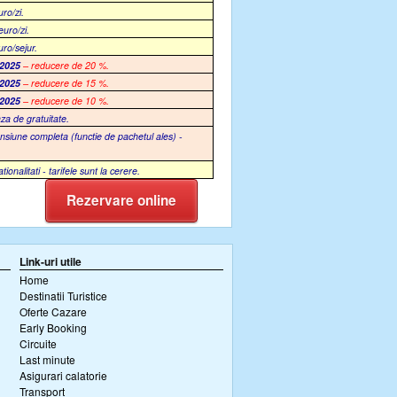
uro/zi.
euro/zi.
uro/sejur.
.2025
– reducere de 20 %.
.2025
– reducere de 15 %.
.2025
– reducere de 10 %.
aza de gratuitate.
siune completa (functie de pachetul ales) -
alitati - tarifele sunt la cerere.
Rezervare online
Link-uri utile
Home
Destinatii Turistice
Oferte Cazare
Early Booking
Circuite
Last minute
Asigurari calatorie
Transport