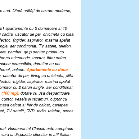
pre sud. Oferă unităţi de cazare moderne,
 51 apartamente cu 2 dormitoare si 10
 cadita, uscator de par, chicineta cu plita
ectric, frigider, aspirator, masina spalat
gle, aer conditionat, TV satelit, telefon,
are, parchet, grup sanitar propriu cu
tor cu microunde, toaster, filtru cafea,
canapea extensibila, dormitor cu pat
nternet, balcon.
Apartamente cu doua
 uscator de par, living cu chicineta, plita
ectric, frigider, aspirator, masina spalat
rmitor cu 2 paturi single, aer conditionat,
 (100 mp):
dotate cu usa despartitoare,
a, cuptor, vesela si tacamuri, cuptor cu
, masa calcat si fier de calcat, canapea
nat, TV satelit, DVD, radio, telefon, acces
baruri. Restaurantul Classic este somptuos
ra la dispozitia clientilor in stil italian