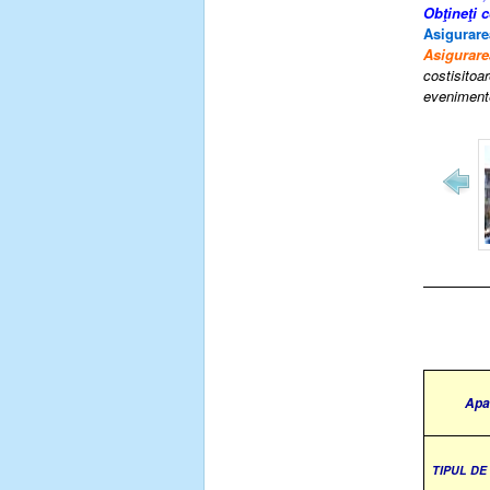
Obţineţi 
Asigurare
Asigurare
costisitoar
evenimente
Apa
TIPUL D