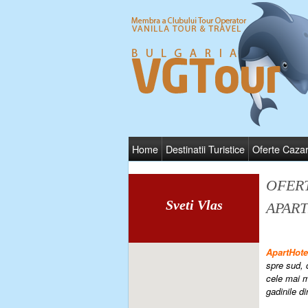
Home
Destinatii Turistice
Oferte Caza
OFER
Sveti Vlas
APAR
ApartHot
spre sud, 
cele mai m
gadinile di