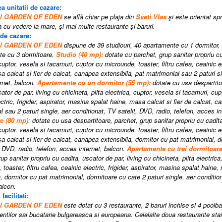
a unitatii de cazare:
el GARDEN OF EDEN
se află chiar pe plaja din
Sveti Vlas
şi este orientat s
a cu vedere la mare, şi mai multe restaurante şi baruri.
 de cazare:
el GARDEN OF EDEN
dispune de 39 studiouri, 40 apartamente cu 1 dormitor,
te cu 3 dormitoare.
Studio (40 mp)
:
dotate cu parchet, grup sanitar propriu cu
cuptor, vesela si tacamuri, cuptor cu microunde, toaster, filtru cafea, ceainic el
a calcat si fier de calcat, canapea extensibila, pat matrimonial sau 2 paturi sin
rnet, balcon.
Apartamente cu un dormitor (55 mp):
dotate cu usa despartito
ator de par, living cu chicineta, plita electrica, cuptor, vesela si tacamuri, cup
ctric, frigider, aspirator, masina spalat haine, masa calcat si fier de calcat, 
l sau 2 paturi single, aer conditionat, TV satelit, DVD, radio, telefon, acces i
e (80 mp)
:
dotate cu usa despartitoare, parchet, grup sanitar propriu cu cadita,
cuptor, vesela si tacamuri, cuptor cu microunde, toaster, filtru cafea, ceainic el
a calcat si fier de calcat, canapea extensibila, dormitor cu pat matrimonial, do
, DVD, radio, telefon, acces internet, balcon.
Apartamente cu trei dormitoare
up sanitar propriu cu cadita, uscator de par, living cu chicineta, plita electric
toaster, filtru cafea, ceainic electric, frigider, aspirator, masina spalat haine
a, dormitor cu pat matrimonial, dormitoare cu cate 2 paturi single, aer conditio
alcon.
 facilitati:
el GARDEN OF EDEN
este dotat cu 3 restaurante, 2 baruri inchise si 4 pool
ientilor sai bucatarie bulgareasca si europeana. Celelalte doua restaurante stai va