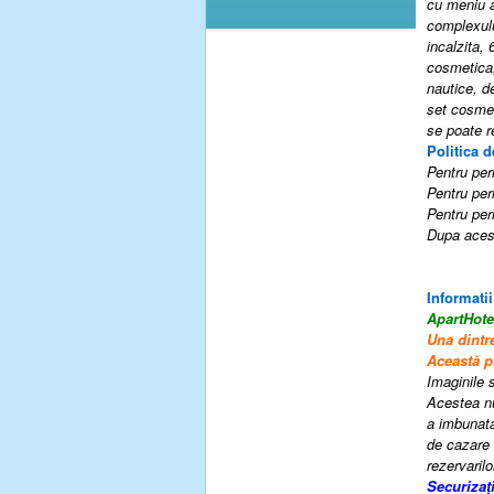
cu meniu a
complexulu
incalzita,
cosmetica,
nautice, d
set cosmet
se poate r
Politica d
Pentru peri
Pentru peri
Pentru peri
Dupa acest
Informatii
ApartHot
Una dintre
Această pr
Imaginile s
Acestea nu
a imbunatat
de cazare 
rezervarilo
Securizaț