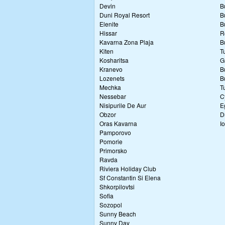
Devin
B
Duni Royal Resort
B
Elenite
B
Hissar
R
Kavarna Zona Plaja
B
Kiten
T
Kosharitsa
G
Kranevo
B
Lozenets
B
Mechka
T
Nessebar
C
Nisipurile De Aur
E
Obzor
D
Oras Kavarna
I
Pamporovo
Pomorie
Primorsko
Ravda
Riviera Holiday Club
Sf Constantin Si Elena
Shkorpilovtsi
Sofia
Sozopol
Sunny Beach
Sunny Day