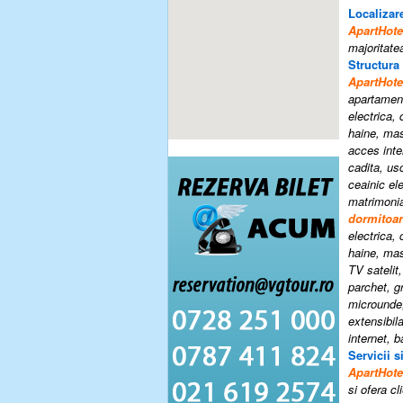
Localizare
ApartHot
majoritate
Structura
ApartHot
apartamen
electrica, 
haine, mas
acces inte
cadita, usc
ceainic ele
matrimonia
dormitoar
electrica, 
haine, mas
TV satelit
parchet, gr
microunde, 
extensibil
internet, b
Servicii si
ApartHot
si ofera cl