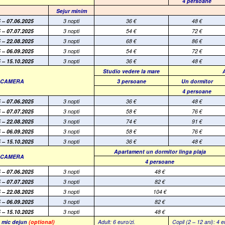
4 persoane
Sejur minim
 – 07.06.2025
3 nopti
36
€
48
€
 – 07.07.2025
3 nopti
54
€
72
€
 – 22.08.2025
3 nopti
68
€
86
€
 – 06.09.2025
3 nopti
54
€
72
€
 – 15.10.2025
3 nopti
36
€
48
€
Studio vedere la mare
E CAMERA
3 persoane
Un dormitor
4 persoane
 – 07.06.2025
3 nopti
36
€
48
€
 – 07.07.2025
3 nopti
58
€
76
€
 – 22.08.2025
3 nopti
74
€
91
€
 – 06.09.2025
3 nopti
58
€
76
€
 – 15.10.2025
3 nopti
36
€
48
€
Apartament un dormitor
linga plaja
E CAMERA
4 persoane
 – 07.06.2025
3 nopti
48
€
 – 07.07.2025
3 nopti
82
€
 – 22.08.2025
3 nopti
104
€
 – 06.09.2025
3 nopti
82
€
 – 15.10.2025
3 nopti
48
€
 mic dejun
(optional)
Adult: 6 euro/zi.
Copil (2 – 12 ani): 4 e