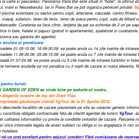
 la carte si pescaresc. Panorama Vista Bar este situat in “hotel”, la ultimul e
i, marii si Nessebarului. Iar in Piano Bar se pot organiza petreceri private.
Sp
 6 piscine exterioare cu sector pentru copii, arteziene, cascade, centru fitness,
 masaj, solarium, teren de tenis, teren de joaca pentru copii, sala de biliard si
ebarcader.
Curatenia se face zilnic, lenjeria de pat se schimba de 2 ori pe s
ice in baie, halate si papuci (gratuit in apartamente), spalatorie si curatatorie
ezerva sau garanta din agentie
).
e anulare si penalizare:
oadele 01.05-10.06; 16.09-30.09: se poate anula cu 14 zile inainte de intrarea tu
oadele 11.06-30.06; 25.08-15.09: se poate anula cu 7 zile inainte de intrarea tur
oada 01.07-24.08: se poate anula cu 5 zile inainte de intrarea turistilor in hote
e termene anularile se vor penaliza cu 3 nopti de cazare si masa aferenta.
 pentru turisti:
el GARDEN OF EDEN se vinde bine pe website-ul nostru.
 alegerile noastre de top din Sveti Vlas.
oprietate găzduiește clienții VgTour de la 01 Aprilie 2012.
i descrierile locatiilor de cazare prezentate pe site au caracter generic informati
 constituie obligatii contractuale fata de clientii agentiei de turism
VgTour
, a
i calitatea informatiilor cu privire la conditiile unitatilor de cazare. Parcarea n
si orice informatie legata de acest subiect nu obliga si nu angajeaza in nici un
r hoteliere.
i-vă un preţ excelent pentru sejurul următor! Fără comisioane de rezerva