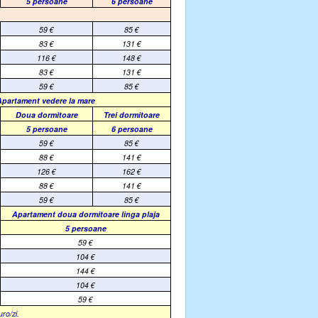
5 persoane
6 persoane
59
€
85
€
83
€
131
€
116
€
148
€
83
€
131
€
59
€
85
€
Apartament
vedere la mare
Doua dormitoare
Trei dormitoare
5 persoane
6 persoane
59
€
85
€
88
€
141
€
126
€
162
€
88
€
141
€
59
€
85
€
Apartament doua dormitoare
linga plaja
5 persoane
59
€
104
€
144
€
104
€
59
€
uro/zi.