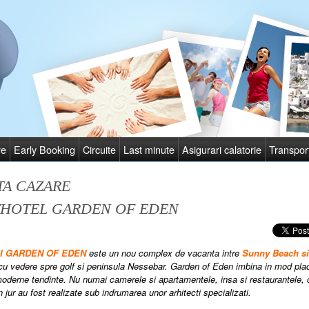
re
Early Booking
Circuite
Last minute
Asigurari calatorie
Transpor
TA CAZARE
THOTEL GARDEN OF EDEN
el GARDEN OF EDEN
este un nou complex de vacanta intre
Sunny Beach si 
cu vedere spre golf si peninsula Nessebar. Garden of Eden imbina in mod placut
oderne tendinte. Nu numai camerele si apartamentele, insa si restaurantele, cel
n jur au fost realizate sub indrumarea unor arhitecti specializati.