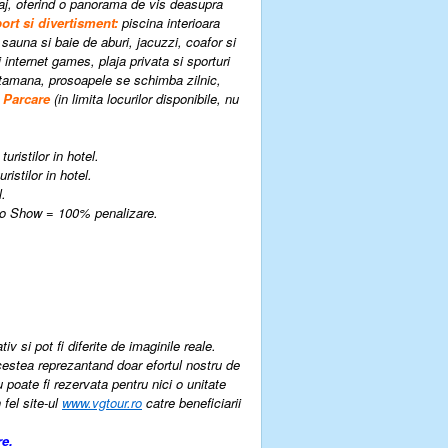
taj, oferind o panorama de vis deasupra
ort si divertisment:
piscina interioara
 sauna si baie de aburi, jacuzzi, coafor si
 internet games, plaja privata si sporturi
aptamana, prosoapele se schimba zilnic,
.
P
arcare
(
in limita locurilor disponibile, nu
ristilor in hotel.
istilor in hotel.
l.
 No Show = 100% penalizare.
v si pot fi diferite de imaginile reale.
cestea reprezantand doar efortul nostru de
u poate fi rezervata pentru nici o unitate
 fel site-ul
www.vgtour.ro
catre beneficiarii
re.