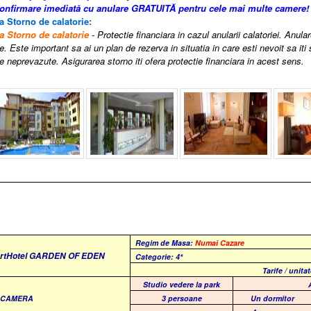
confirmare imediată cu anulare GRATUITĂ pentru cele mai multe camere!
a Storno de calatorie:
a Storno de calatorie
- Protectie financiara in cazul anularii calatoriei. Anula
e. Este important sa ai un plan de rezerva in situatia in care esti nevoit sa iti
 neprevazute. Asigurarea storno iti ofera protectie financiara in acest sens.
Regim de Masa:
Numai Cazare
rtHotel
GARDEN OF EDEN
Categorie: 4*
Tarife / unita
Studio vedere la park
E CAMERA
3 persoane
Un dormitor