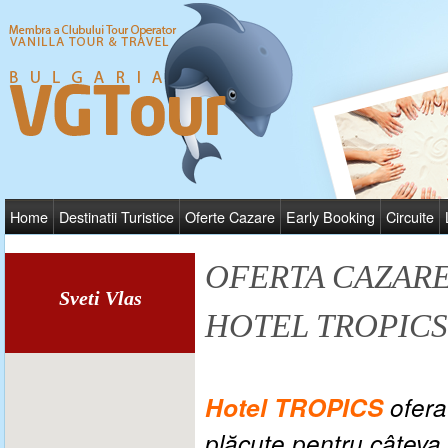
Home
Destinatii Turistice
Oferte Cazare
Early Booking
Circuite
OFERTA CAZAR
Sveti Vlas
HOTEL TROPICS
Hotel TROPICS
ofera
plăcute pentru câteva 