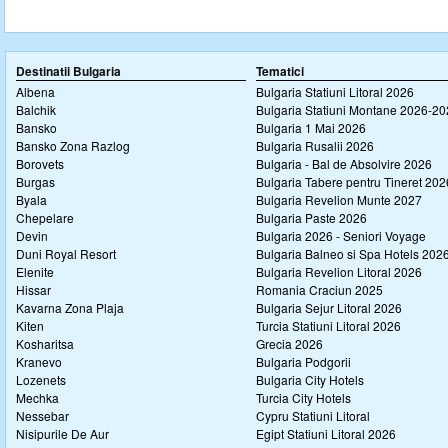
Destinatii Bulgaria
Tematici
Albena
Bulgaria Statiuni Litoral 2026
Balchik
Bulgaria Statiuni Montane 2026-2
Bansko
Bulgaria 1 Mai 2026
Bansko Zona Razlog
Bulgaria Rusalii 2026
Borovets
Bulgaria - Bal de Absolvire 2026
Burgas
Bulgaria Tabere pentru Tineret 202
Byala
Bulgaria Revelion Munte 2027
Chepelare
Bulgaria Paste 2026
Devin
Bulgaria 2026 - Seniori Voyage
Duni Royal Resort
Bulgaria Balneo si Spa Hotels 202
Elenite
Bulgaria Revelion Litoral 2026
Hissar
Romania Craciun 2025
Kavarna Zona Plaja
Bulgaria Sejur Litoral 2026
Kiten
Turcia Statiuni Litoral 2026
Kosharitsa
Grecia 2026
Kranevo
Bulgaria Podgorii
Lozenets
Bulgaria City Hotels
Mechka
Turcia City Hotels
Nessebar
Cypru Statiuni Litoral
Nisipurile De Aur
Egipt Statiuni Litoral 2026