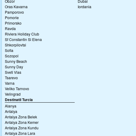
Obzor
Dubai
Oras Kavarna
Iordania
Pamporovo
Pomorie
Primorsko
Ravda
Riviera Holiday Club
Sf Constantin Si Elena
Shkorpilovtsi
Sofia
Sozopol
Sunny Beach
Sunny Day
Sveti Vlas
Tsarevo
Varna
Veliko Tarnovo
Velingrad
Destinatii Turcia
Alanya
Antalya
Antalya Zona Belek
Antalya Zona Kemer
Antalya Zona Kundu
Antalya Zona Lara