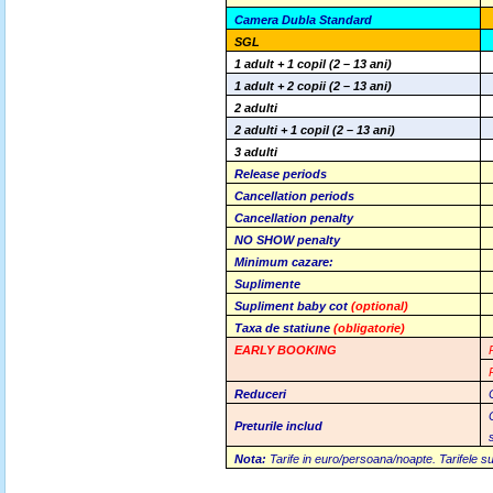
Camera Dubla
Standard
SGL
1 adult + 1 copil (2 – 13 ani)
1 adult + 2 copii (2 – 13 ani)
2 adulti
2 adulti + 1 copil (2 – 13 ani)
3 adulti
Release periods
Cancellation periods
Cancellation penalty
NO SHOW penalty
Minimum cazare:
Suplimente
Supliment baby cot
(optional)
Taxa de statiune
(obligatorie)
EARLY BOOKING
Reduceri
Preturile includ
Nota:
Tarife in euro/persoana/noapte. Tarifele su