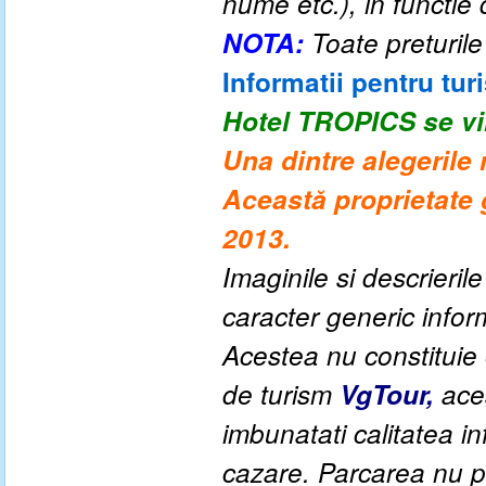
nume etc.), in functie 
NOTA:
Toate preturile
Informatii pentru turi
Hotel TROPICS se vi
Una dintre alegerile 
Această proprietate 
2013.
Imaginile si descrieril
caracter generic informa
Acestea nu constituie o
de turism
VgTour,
aces
imbunatati calitatea inf
cazare. Parcarea nu po