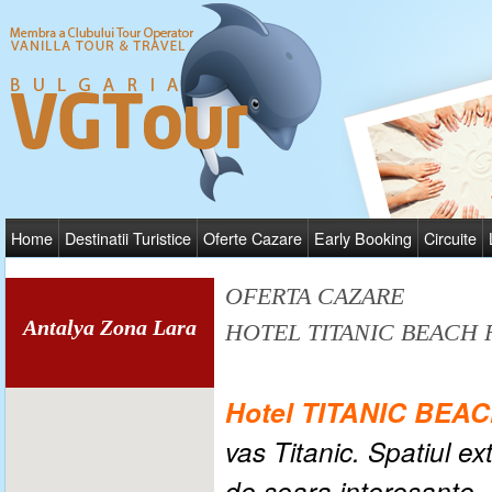
Home
Destinatii Turistice
Oferte Cazare
Early Booking
Circuite
OFERTA CAZARE
Antalya Zona Lara
HOTEL TITANIC BEACH 
Hotel TITANIC BEA
vas Titanic. Spatiul e
de seara interesante, s