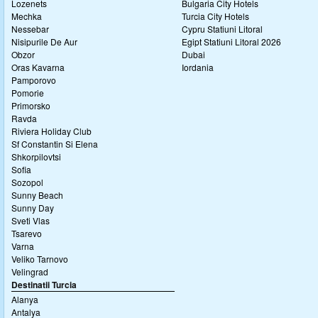
Lozenets
Bulgaria City Hotels
Mechka
Turcia City Hotels
Nessebar
Cypru Statiuni Litoral
Nisipurile De Aur
Egipt Statiuni Litoral 2026
Obzor
Dubai
Oras Kavarna
Iordania
Pamporovo
Pomorie
Primorsko
Ravda
Riviera Holiday Club
Sf Constantin Si Elena
Shkorpilovtsi
Sofia
Sozopol
Sunny Beach
Sunny Day
Sveti Vlas
Tsarevo
Varna
Veliko Tarnovo
Velingrad
Destinatii Turcia
Alanya
Antalya