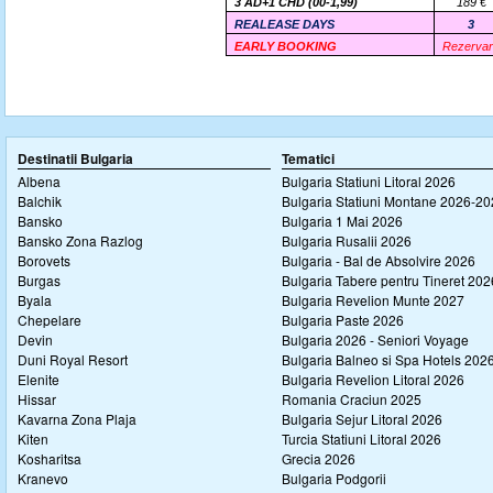
3 AD+1 CHD (00-1,99)
189 €
REALEASE DAYS
3
EARLY BOOKING
R
ezervari
Destinatii Bulgaria
Tematici
Albena
Bulgaria Statiuni Litoral 2026
Balchik
Bulgaria Statiuni Montane 2026-2
Bansko
Bulgaria 1 Mai 2026
Bansko Zona Razlog
Bulgaria Rusalii 2026
Borovets
Bulgaria - Bal de Absolvire 2026
Burgas
Bulgaria Tabere pentru Tineret 202
Byala
Bulgaria Revelion Munte 2027
Chepelare
Bulgaria Paste 2026
Devin
Bulgaria 2026 - Seniori Voyage
Duni Royal Resort
Bulgaria Balneo si Spa Hotels 202
Elenite
Bulgaria Revelion Litoral 2026
Hissar
Romania Craciun 2025
Kavarna Zona Plaja
Bulgaria Sejur Litoral 2026
Kiten
Turcia Statiuni Litoral 2026
Kosharitsa
Grecia 2026
Kranevo
Bulgaria Podgorii