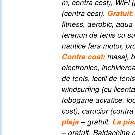
m, contra cost), WiFi (
(contra cost).
Gratuit:
fitness, aerobic, aqua 
terenuri de tenis cu s
nautice fara motor, pr
Contra cost:
masaj, bi
electronice, inchirier
de tenis, lectii de teni
windsurfing (cu licenta
tobogane acvatice, loc
cost), carucior (contra
plaja
– gratuit.
La pis
– gratuit. Baldachine 