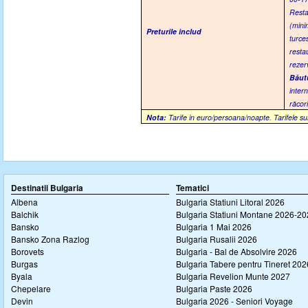
Resta
(mini
Preturile includ
turces
resta
rezerv
Băutu
inter
răcor
Nota:
Tarife in euro/persoana/noapte. Tarifele su
Destinatii Bulgaria
Tematici
Albena
Bulgaria Statiuni Litoral 2026
Balchik
Bulgaria Statiuni Montane 2026-2
Bansko
Bulgaria 1 Mai 2026
Bansko Zona Razlog
Bulgaria Rusalii 2026
Borovets
Bulgaria - Bal de Absolvire 2026
Burgas
Bulgaria Tabere pentru Tineret 202
Byala
Bulgaria Revelion Munte 2027
Chepelare
Bulgaria Paste 2026
Devin
Bulgaria 2026 - Seniori Voyage