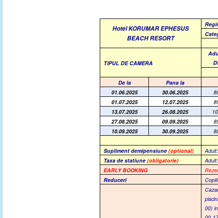
Regi
Hotel KORUMAR EPHESUS
Cat
BEACH RESORT
Adu
D
TIPUL DE CAMERA
De la
Pana la
01.06.2025
30.06.2025
8
01.07.2025
12.07.2025
8
13.07.2025
26.08.2025
1
27.08.2025
09.09.2025
8
10.09.2025
30.09.2025
8
Supliment demipensiune
(optional)
Adult
Taxa de statiune
(obligatorie)
Adult:
EARLY BOOKING
Rezer
Reduceri
Copiii
Cazar
piscin
00) i
00-17