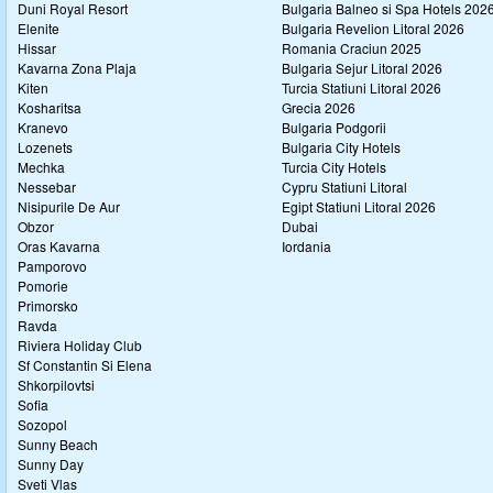
Duni Royal Resort
Bulgaria Balneo si Spa Hotels 202
Elenite
Bulgaria Revelion Litoral 2026
Hissar
Romania Craciun 2025
Kavarna Zona Plaja
Bulgaria Sejur Litoral 2026
Kiten
Turcia Statiuni Litoral 2026
Kosharitsa
Grecia 2026
Kranevo
Bulgaria Podgorii
Lozenets
Bulgaria City Hotels
Mechka
Turcia City Hotels
Nessebar
Cypru Statiuni Litoral
Nisipurile De Aur
Egipt Statiuni Litoral 2026
Obzor
Dubai
Oras Kavarna
Iordania
Pamporovo
Pomorie
Primorsko
Ravda
Riviera Holiday Club
Sf Constantin Si Elena
Shkorpilovtsi
Sofia
Sozopol
Sunny Beach
Sunny Day
Sveti Vlas