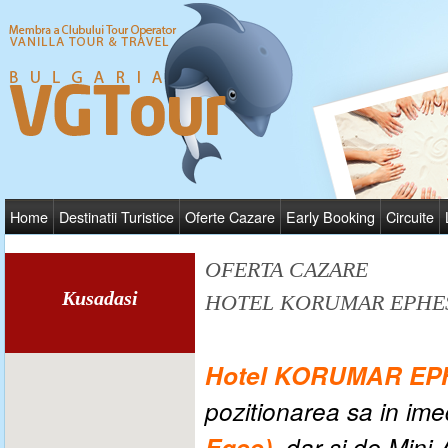
Home
Destinatii Turistice
Oferte Cazare
Early Booking
Circuite
OFERTA CAZARE
Kusadasi
HOTEL KORUMAR EPHE
Hotel KORUMAR E
pozitionarea sa in im
Egee)
, dar si de Mini