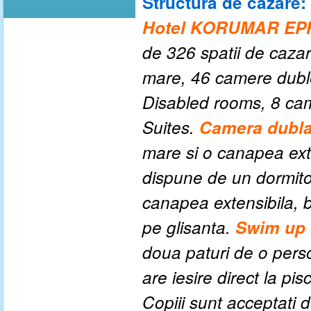
Structura de cazare:
Hotel KORUMAR E
de 326 spatii de caza
mare,
46
camere duble
Disabled rooms, 8
cam
Suites
.
Camera dubl
mare si o canapea exte
dispune de un dormitor
canapea extensibila, b
pe glisanta.
Swim up
doua paturi de o pers
are iesire direct la pi
Copiii sunt acceptati d